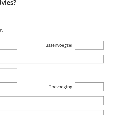
dvies?
r.
Tussenvoegsel
Toevoeging